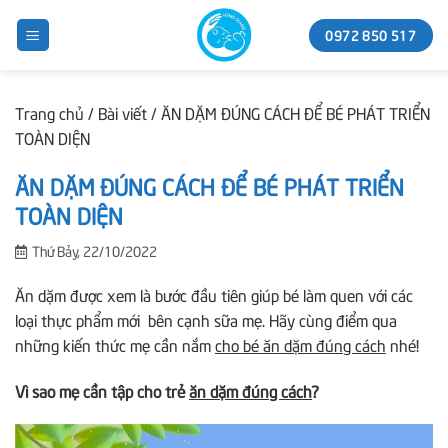
Skip
0972 850 517
to
content
Trang chủ
/
Bài viết
/
ĂN DẶM ĐÚNG CÁCH ĐỂ BÉ PHÁT TRIỂN
TOÀN DIỆN
ĂN DẶM ĐÚNG CÁCH ĐỂ BÉ PHÁT TRIỂN
TOÀN DIỆN
Thứ Bảy, 22/10/2022
Ăn dặm được xem là bước đầu tiên giúp bé làm quen với các
loại thực phẩm mới bên cạnh sữa mẹ. Hãy cùng điểm qua
những kiến thức mẹ cần nắm
cho bé ăn dặm đúng cách
nhé!
Vì sao mẹ cần tập cho trẻ
ăn dặm đúng cách
?