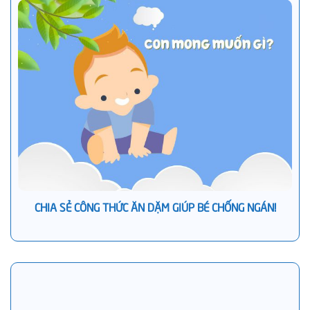
CHIA SẺ CÔNG THỨC ĂN DẶM GIÚP BÉ CHỐNG NGÁN!