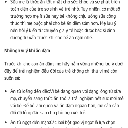
Sữa mẹ là thức ăn tốt nhất cho sức khỏe và sự phát triển
toàn diện của trẻ sơ sinh và trẻ nhỏ. Tuy nhiên, có một số
trường hợp mẹ ít sữa hay bé không chịu uống sữa công
thức thì mẹ buộc phải cho bé ăn dặm sớm hơn. Mẹ lưu ý
nên hỏi ý kiến từ chuyên gia y tế hoặc được bác sĩ dinh
dưỡng tư vấn trước khi cho bé ăn dặm nhé.
Những lưu ý khi ăn dặm
Trước khi cho con ăn dặm, mẹ hãy nắm vững những lưu ý dưới
đây để trải nghiệm đầu đời của trẻ không chỉ thú vị mà còn
suôn sẻ:
Ăn từ loãng đến đặc:Vì bé đang quen với dạng lỏng từ sữa
mẹ, chuyển sang thức ăn thô là trải nghiệm hết sức mới mẻ
với bé. Để bé làm quen và ăn dặm ngoan hơn, mẹ cần cân
đối độ lỏng đặc sao cho phù hợp với trẻ.
Ăn từ ngọt đến mặn:Các loại bột gạo vị ngọt là lựa chọn