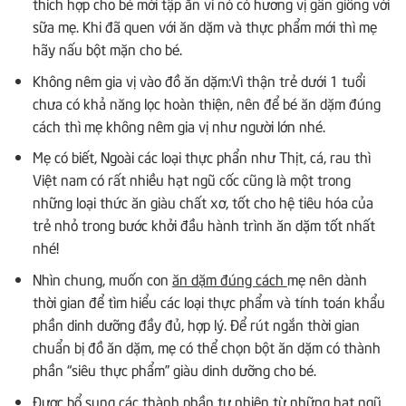
thích hợp cho bé mới tập ăn vì nó có hương vị gần giống với
sữa mẹ. Khi đã quen với ăn dặm và thực phẩm mới thì mẹ
hãy nấu bột mặn cho bé.
Không nêm gia vị vào đồ ăn dặm:Vì thận trẻ dưới 1 tuổi
chưa có khả năng lọc hoàn thiện, nên để bé ăn dặm đúng
cách thì mẹ không nêm gia vị như người lớn nhé.
Mẹ có biết, Ngoài các loại thực phẩn như Thịt, cá, rau thì
Việt nam có rất nhiều hạt ngũ cốc cũng là một trong
những loại thức ăn giàu chất xơ, tốt cho hệ tiêu hóa của
trẻ nhỏ trong bước khởi đầu hành trình ăn dặm tốt nhất
nhé!
Nhìn chung, muốn con
ăn dặm đúng cách
mẹ nên dành
thời gian để tìm hiểu các loại thực phẩm và tính toán khẩu
phần dinh dưỡng đầy đủ, hợp lý. Để rút ngắn thời gian
chuẩn bị đồ ăn dặm, mẹ có thể chọn bột ăn dặm có thành
phần “siêu thực phẩm” giàu dinh dưỡng cho bé.
Được bổ sung các thành phần tự nhiên từ những hạt ngũ