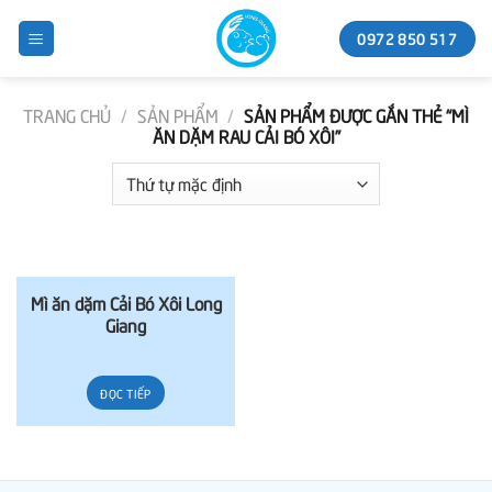
Skip
0972 850 517
to
content
TRANG CHỦ
/
SẢN PHẨM
/
SẢN PHẨM ĐƯỢC GẮN THẺ “MÌ
ĂN DẶM RAU CẢI BÓ XÔI”
Mì ăn dặm Cải Bó Xôi Long
Giang
ĐỌC TIẾP