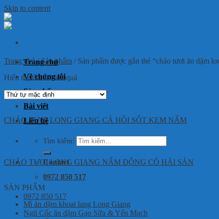
Skip to content
Trang chủ
/
Sản phẩm
/
Sản phẩm được gắn thẻ “cháo tươi ăn dặm lo
Trang chủ
Về chúng tôi
Hiển thị tất cả 2 kết quả
Sản phẩm
Bài viết
CHÁO TƯƠI LONG GIANG CÁ HỒI SỐT KEM NẤM
Liên hệ
Đọc tiếp
Tìm kiếm:
CHÁO TƯƠI LONG GIANG NẤM ĐÔNG CÔ HẢI SẢN
Contact
0972 850 517
Đọc tiếp
SẢN PHẨM
0972 850 517
Mì ăn dặm khoai lang Long Giang
Ngũ Cốc ăn dặm Gạo Sữa & Yến Mạch