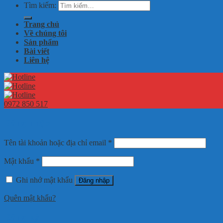
Tìm kiếm:
Trang chủ
Về chúng tôi
Sản phẩm
Bài viết
Liên hệ
0972 850 517
Đăng nhập
Tên tài khoản hoặc địa chỉ email
*
Mật khẩu
*
Ghi nhớ mật khẩu
Đăng nhập
Quên mật khẩu?
Đăng ký