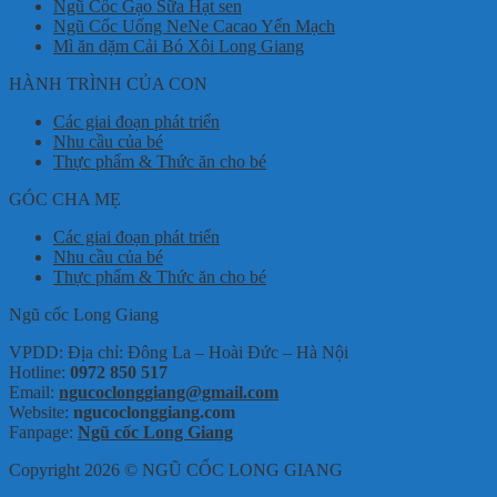
Ngũ Cốc Gạo Sữa Hạt sen
Ngũ Cốc Uống NeNe Cacao Yến Mạch
Mì ăn dặm Cải Bó Xôi Long Giang
HÀNH TRÌNH CỦA CON
Các giai đoạn phát triển
Nhu cầu của bé
Thực phẩm & Thức ăn cho bé
GÓC CHA MẸ
Các giai đoạn phát triển
Nhu cầu của bé
Thực phẩm & Thức ăn cho bé
Ngũ cốc Long Giang
VPDD: Địa chỉ: Đông La – Hoài Đức – Hà Nội
Hotline:
0972 850 517
Email:
ngucoclonggiang@gmail.com
Website:
ngucoclonggiang.com
Fanpage:
Ngũ cốc Long Giang
Copyright 2026 © NGŨ CỐC LONG GIANG