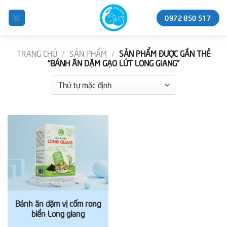
Skip
0972 850 517
to
content
TRANG CHỦ
/
SẢN PHẨM
/
SẢN PHẨM ĐƯỢC GẮN THẺ
“BÁNH ĂN DẶM GẠO LỨT LONG GIANG”
Bánh ăn dặm vị cốm rong
biển Long giang