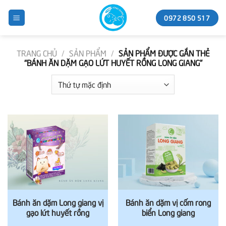
Skip
0972 850 517
to
content
TRANG CHỦ
/
SẢN PHẨM
/
SẢN PHẨM ĐƯỢC GẮN THẺ
“BÁNH ĂN DẶM GẠO LỨT HUYẾT RỒNG LONG GIANG”
Bánh ăn dặm Long giang vị
Bánh ăn dặm vị cốm rong
gạo lứt huyết rồng
biển Long giang